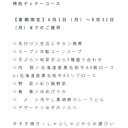
特別ディナーコース
【夏期限定】6月1日（月）〜8月31日
（月）までのご提供
＜先付け＞冬瓜と牛タン角煮
＜スープ＞冷製コーンスープ
＜天ぷら＞旬菜天ぷら3種盛り合わせ
＜肉 鮮＞北海道産黒毛和牛A4肩ロース
or北海道産黒毛和牛A5リブロース
＜野 菜＞彩り鍋野菜
＜食 事＞ゆめぴりか
＜ 〆 ＞冷やし黒胡麻カレーうどん
＜デザート＞ゆずのソルベ
※すき焼き・しゃぶしゃぶからお選びい