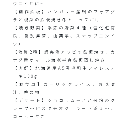
ウニと共に～
【創作鉄板】ハンガリー産鴨のフォアグ
ラと根菜の鉄板焼き冬トリュフがけ
【焼き野菜】季節の野菜４種（雪化粧南
瓜、愛別舞茸、由栗芋、スナップエンド
ウ）
【海鮮2種】蝦夷活アワビの鉄板焼き、カ
ナダ産オマール海老半身鉄板蒸し焼き
【肉鮮】北海道産A5黒毛和牛フィレステ
ーキ100g
【お食事】ガーリックライス、お味噌
汁、香の物
【デザート】ショコラムースと米粉のク
レープ〜ピスタチオジェラート添え〜、
コーヒー付き