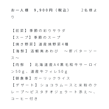
お一人様 9,900円（税込）
2名様よ
り
【前菜】季節の彩りサラダ
【スープ】季節のスープ
【焼き野菜】道産焼野菜4種
【海鮮】活蝦夷あわび 〜肝バターソー
ス〜
【肉鮮 】北海道産A4黒毛和牛サーロイ
ン50ｇ、道産牛フィレ50ｇ
【御食事】ガーリックライス
【デザート】ショコラムースと米粉のク
レープ〜ピスタチオジェラート添え〜、
コーヒー付き